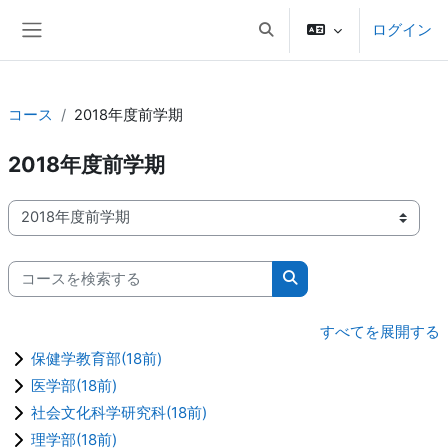
メインコンテンツへスキップする
ログイン
検索入力に切り替える
サイドパネル
コース
2018年度前学期
2018年度前学期
コースカテゴリ
コースを検索する
コースを検索する
すべてを展開する
保健学教育部(18前)
医学部(18前)
社会文化科学研究科(18前)
理学部(18前)