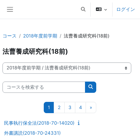
メインコンテンツへスキップする
ログイン
検索入力に切り替える
サイドパネル
コース
2018年度前学期
法曹養成研究科(18前)
法曹養成研究科(18前)
コースカテゴリ
コースを検索する
コースを検索する
ページ 1
ページ 2
ページ 3
ページ 4
次のページ
1
2
3
4
»
民事執行保全法(2018-70-14020)
外書講読(2018-70-24331)