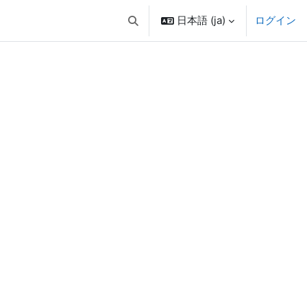
日本語 ‎(ja)‎
ログイン
検索入力に切り替える