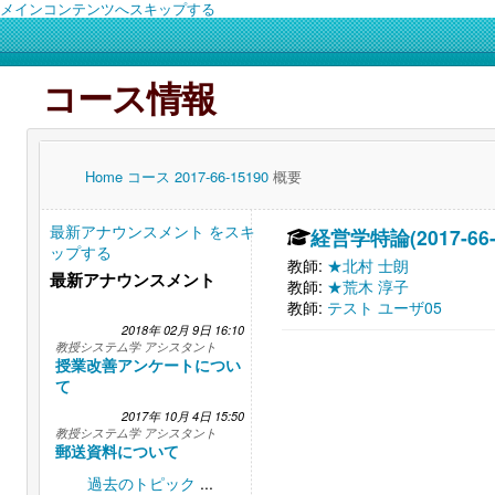
メインコンテンツへスキップする
コース情報
Home
コース
2017-66-15190
概要
最新アナウンスメント をスキ
経営学特論(2017-66-
ップする
教師:
★北村 士朗
最新アナウンスメント
教師:
★荒木 淳子
教師:
テスト ユーザ05
2018年 02月 9日 16:10
教授システム学 アシスタント
授業改善アンケートについ
て
2017年 10月 4日 15:50
教授システム学 アシスタント
郵送資料について
過去のトピック
...