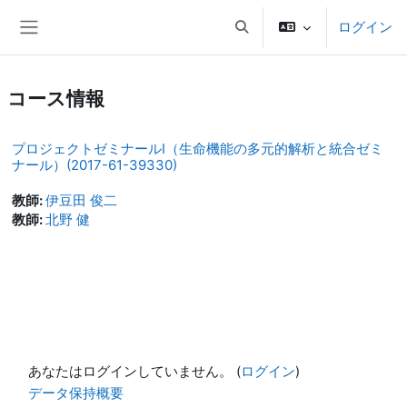
メインコンテンツへスキップする
ログイン
検索入力に切り替える
サイドパネル
コース情報
プロジェクトゼミナールⅠ（生命機能の多元的解析と統合ゼミ
ナール）(2017-61-39330)
教師:
伊豆田 俊二
教師:
北野 健
あなたはログインしていません。 (
ログイン
)
データ保持概要