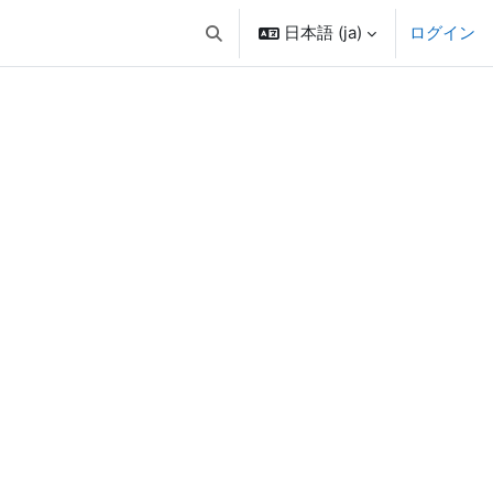
日本語 ‎(ja)‎
ログイン
検索入力に切り替える