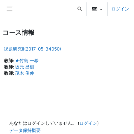
メインコンテンツへスキップする
ログイン
検索入力に切り替える
サイドパネル
コース情報
課題研究II(2017-05-34050)
教師:
★竹島 一希
教師:
坂元 昌樹
教師:
茂木 俊伸
あなたはログインしていません。 (
ログイン
)
データ保持概要