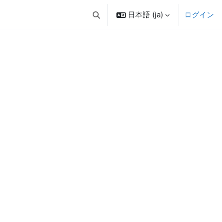
日本語 ‎(ja)‎
ログイン
検索入力に切り替える