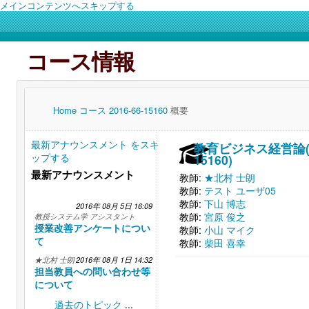
メインコンテンツへスキップする
コース情報
Home
コース
2016-66-15160
概要
最新アナウンスメント をスキ
教育ビジネス経営論(20
ップする
15160)
最新アナウンスメント
教師:
★北村 士朗
教師:
テスト ユーザ05
教師:
下山 博志
2016年 08月 5日 16:09
教師:
宮原 俊之
教授システム学 アシスタント
授業改善アンケートについ
教師:
小山 マイク
て
教師:
柴田 喜幸
★北村 士朗
2016年 08月 1日 14:32
担当教員への問い合わせ等
について
過去のトピック
...