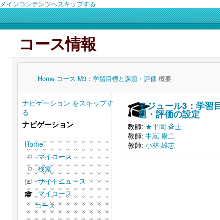
メインコンテンツへスキップする
コース情報
Home
コース
M3：学習目標と課題・評価
概要
ナビゲーション をスキップす
モジュール3：学習
る
題・評価の設定
ナビゲーション
教師:
★平岡 斉士
教師:
中嶌 康二
Home
教師:
小林 雄志
マイコース
検索
サイトニュース
マイコース
コース