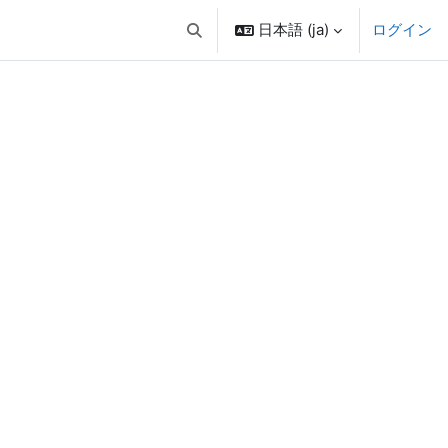
日本語 ‎(ja)‎
ログイン
検索入力に切り替える