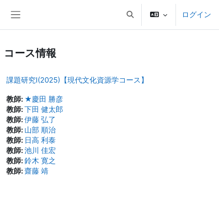
メインコンテンツへスキップする
ログイン
検索入力に切り替える
サイドパネル
コース情報
課題研究Ⅰ(2025)【現代文化資源学コース】
教師:
★慶田 勝彦
教師:
下田 健太郎
教師:
伊藤 弘了
教師:
山部 順治
教師:
日高 利泰
教師:
池川 佳宏
教師:
鈴木 寛之
教師:
齋藤 靖