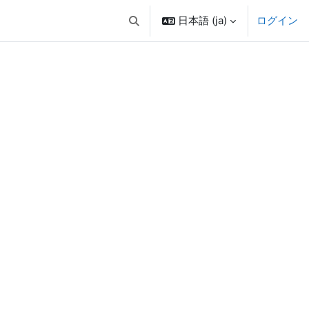
日本語 ‎(ja)‎
ログイン
検索入力に切り替える