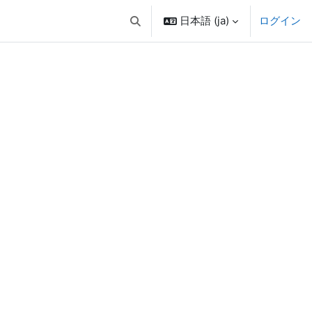
日本語 ‎(ja)‎
ログイン
検索入力に切り替える