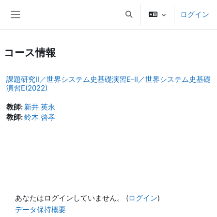
メインコンテンツへスキップする
ログイン
検索入力に切り替える
サイドパネル
コース情報
課題研究II／世界システム史基礎演習E-II／世界システム史基礎
演習E(2022)
教師:
新井 英永
教師:
鈴木 啓孝
あなたはログインしていません。 (
ログイン
)
データ保持概要