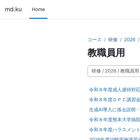
メインコンテンツへスキップする
md.ku
Home
コース
研修
2026
教職員用
コースカテゴリ
令和８年度成人虐待対
令和８年度ＤＰＣ講習
生成AI導入に係る説明
令和８年度熊本大学病
令和８年度ハラスメン
2026年度治験実施講習