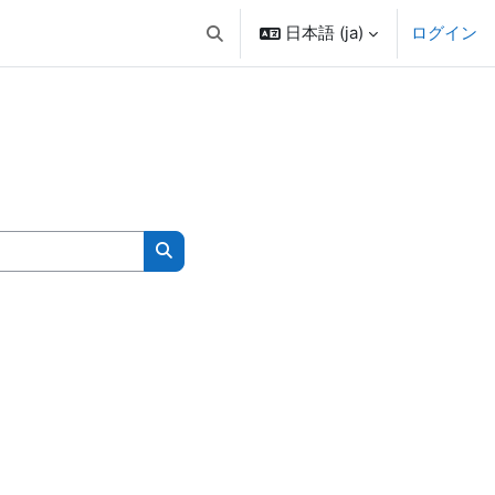
日本語 ‎(ja)‎
ログイン
検索入力に切り替える
コースを検索する