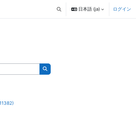
日本語 ‎(ja)‎
ログイン
検索入力に切り替える
コースを検索する
-11382)