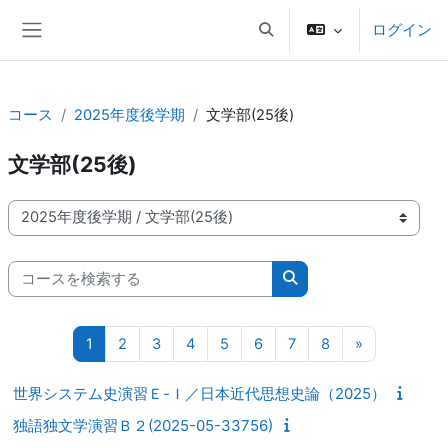
メインコンテンツへスキップする
ログイン
検索入力に切り替える
サイドパネル
コース
2025年度後学期
文学部(25後)
文学部(25後)
コースカテゴリ
コースを検索する
コースを検索する
ページ 1
ページ 2
ページ 3
ページ 4
ページ 5
ページ 6
ページ 7
ページ 8
次のページ
1
2
3
4
5
6
7
8
»
世界システム史演習Ｅ-Ｉ／日本近代思想史論（2025）
独語独文学演習Ｂ２(2025-05-33756)