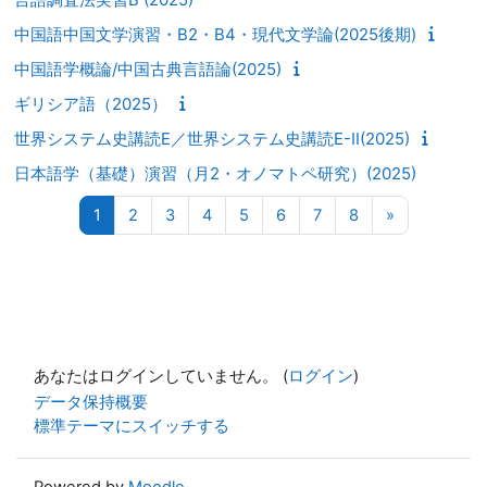
中国語中国文学演習・B2・B4・現代文学論(2025後期)
中国語学概論/中国古典言語論(2025)
ギリシア語（2025）
世界システム史講読E／世界システム史講読E-II(2025)
日本語学（基礎）演習（月2・オノマトペ研究）(2025)
ページ 1
ページ 2
ページ 3
ページ 4
ページ 5
ページ 6
ページ 7
ページ 8
次のページ
1
2
3
4
5
6
7
8
»
あなたはログインしていません。 (
ログイン
)
データ保持概要
標準テーマにスイッチする