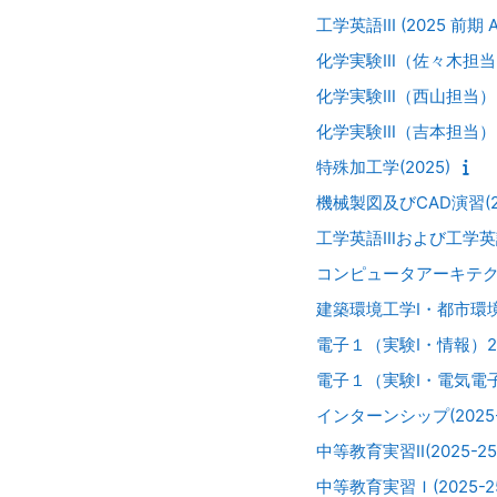
工学英語III (2025 前期 
化学実験Ⅲ（佐々木担当）
化学実験Ⅲ（西山担当）（
化学実験Ⅲ（吉本担当）（
特殊加工学(2025)
機械製図及びCAD演習(2
工学英語Ⅲおよび工学英語Ⅰ（旧カ
コンピュータアーキテクチ
建築環境工学I・都市環境
電子１（実験I・情報）2
電子１（実験I・電気電子
インターンシップ(2025-2
中等教育実習II(2025-25
中等教育実習Ｉ(2025-25