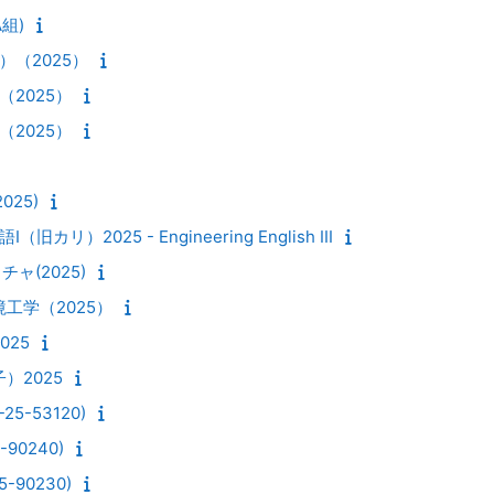
A組)
（2025）
2025）
2025）
025)
リ）2025 - Engineering English III
ャ(2025)
工学（2025）
025
）2025
5-53120)
-90240)
-90230)