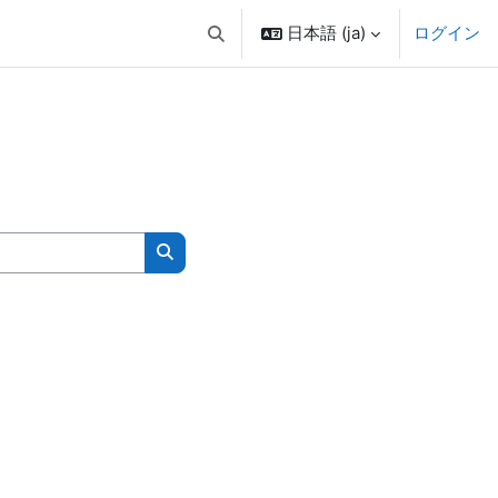
日本語 ‎(ja)‎
ログイン
検索入力に切り替える
コースを検索する