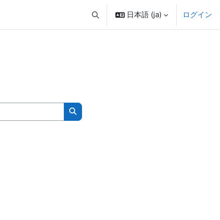
日本語 ‎(ja)‎
ログイン
検索入力に切り替える
コースを検索する