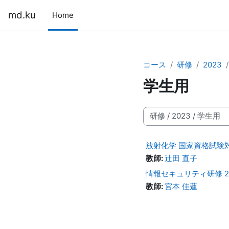
メインコンテンツへスキップする
md.ku
Home
コース
研修
2023
学生用
コースカテゴリ
放射化学 国家資格試験対
教師:
辻田 直子
情報セキュリティ研修 2023（学
教師:
宮本 佳蓮