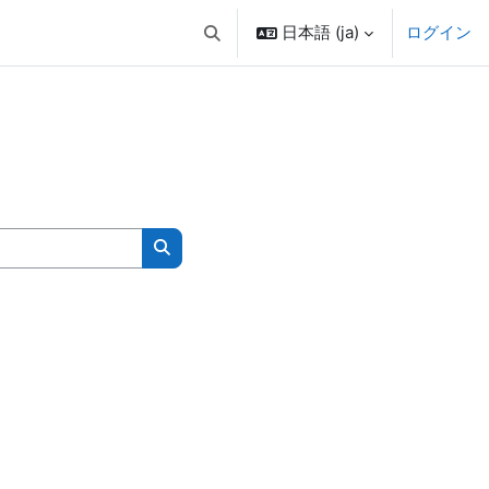
日本語 ‎(ja)‎
ログイン
検索入力に切り替える
コースを検索する