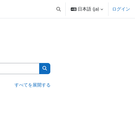
日本語 ‎(ja)‎
ログイン
検索入力に切り替える
コースを検索する
すべてを展開する