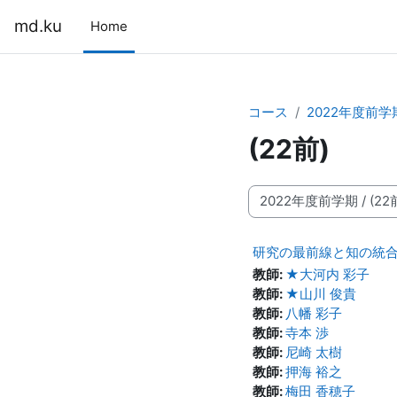
メインコンテンツへスキップする
md.ku
Home
コース
2022年度前学
(22前)
コースカテゴリ
研究の最前線と知の統合（20
教師:
★大河内 彩子
教師:
★山川 俊貴
教師:
八幡 彩子
教師:
寺本 渉
教師:
尼崎 太樹
教師:
押海 裕之
教師:
梅田 香穂子