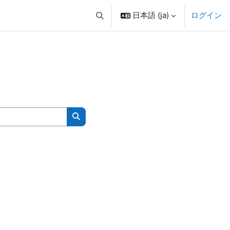
日本語 ‎(ja)‎
ログイン
検索入力に切り替える
コースを検索する