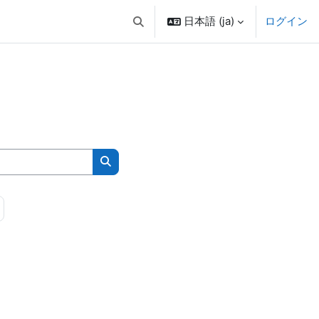
日本語 ‎(ja)‎
ログイン
検索入力に切り替える
コースを検索する
 13
次のページ