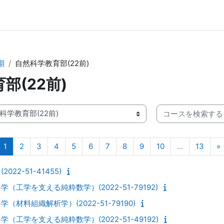
期
自然科学教育部(22前)
部(22前)
コースを検索する
ページ 1
ページ 2
ページ 3
ページ 4
ページ 5
ページ 6
ページ 7
ページ 8
ページ 9
ページ 10
ページ
1
2
3
4
5
6
7
8
9
10
…
13
»
22-51-41455)
工学を支える純粋数学）(2022-51-79192)
材料組織解析学）(2022-51-79190)
工学を支える純粋数学）(2022-51-49192)