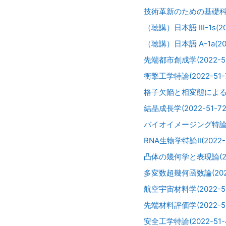
技術革新のための基礎科学（
（聴講）日本語 III-1s(20
（聴講）日本語 A-1a(202
先端都市創成学(2022-51
衝撃工学特論(2022-51-7
格子欠陥と相変態による材料
結晶成長学(2022-51-72
バイオイメージング特論Ⅱ(20
RNA生物学特論Ⅱ(2022-5
凸体の幾何学と表現論(2022
多変数超幾何函数論(2022-
航空宇宙材料学(2022-51
先端材料評価学(2022-51
安全工学特論(2022-51-4