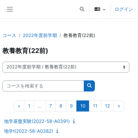
メインコンテンツへスキップする
ログイン
検索入力に切り替える
サイドパネル
コース
2022年度前学期
教養教育(22前)
教養教育(22前)
コースカテゴリ
コースを検索する
コースを検索する
前のページ
ページ 1
ページ 7
ページ 8
ページ 9
ページ 10
ページ 11
ページ 12
次のペ
«
1
…
7
8
9
10
11
12
»
地学基盤実験(2022-58-A0391)
地学I(2022-58-A0382)