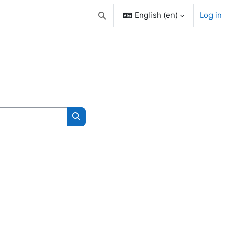
English ‎(en)‎
Log in
Toggle search input
Search courses