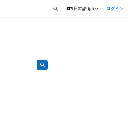
日本語 ‎(ja)‎
ログイン
検索入力に切り替える
コースを検索する