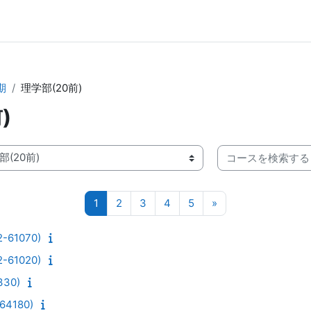
期
理学部(20前)
)
コースを検索する
ページ 1
ページ 2
ページ 3
ページ 4
ページ 5
次のページ
1
2
3
4
5
»
-61070)
-61020)
330)
4180)