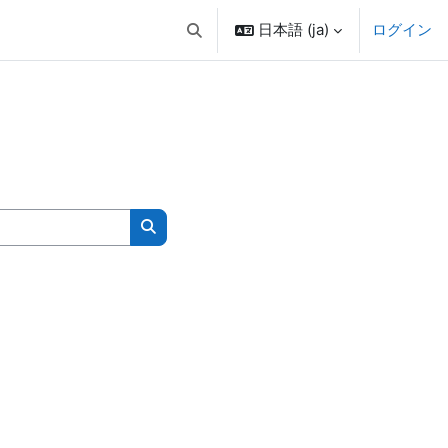
日本語 ‎(ja)‎
ログイン
検索入力に切り替える
コースを検索する