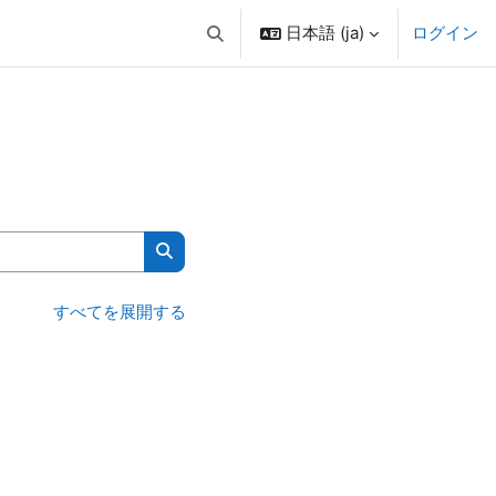
日本語 ‎(ja)‎
ログイン
検索入力に切り替える
コースを検索する
すべてを展開する