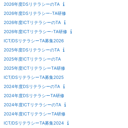
2026年度DSリテラシーのTA
2026年度DSリテラシー-TA研修
2026年度ICTリテラシーのTA
2026年度ICTリテラシー-TA研修
ICT/DSリテラシーTA募集2026
2025年度DSリテラシーのTA
2025年度ICTリテラシーのTA
2025年度ICTリテラシーTA研修
ICT/DSリテラシーTA募集2025
2024年度DSリテラシーのTA
2024年度DSリテラシーTA研修
2024年度ICTリテラシーのTA
2024年度ICTリテラシーTA研修
ICT/DSリテラシーTA募集2024