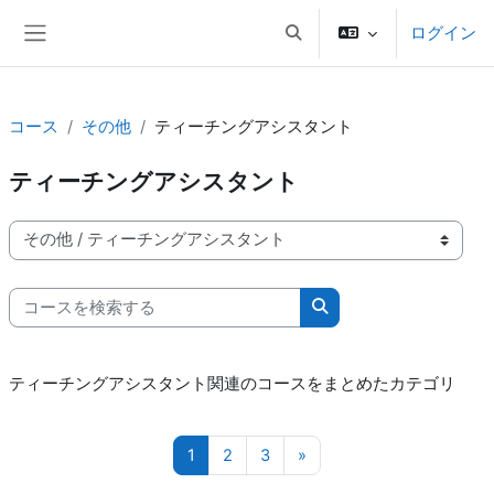
メインコンテンツへスキップする
ログイン
検索入力に切り替える
サイドパネル
コース
その他
ティーチングアシスタント
ティーチングアシスタント
コースカテゴリ
コースを検索する
コースを検索する
ティーチングアシスタント関連のコースをまとめたカテゴリ
ページ 1
ページ 2
ページ 3
次のページ
1
2
3
»