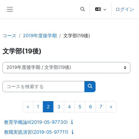
メインコンテンツへスキップする
ログイン
検索入力に切り替える
サイドパネル
コース
2019年度後学期
文学部(19後)
文学部(19後)
コースカテゴリ
コースを検索する
コースを検索する
前のページ
ページ 1
ページ 2
ページ 3
ページ 4
ページ 5
ページ 6
ページ 7
次のページ
«
1
2
3
4
5
6
7
»
教育学概論II(2019-05-97730)
教職実践演習(2019-05-97711)