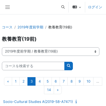
メインコンテンツへスキップする
ログイン
検索入力に切り替える
サイドパネル
コース
2019年度前学期
教養教育(19前)
教養教育(19前)
コースカテゴリ
コースを検索する
コースを検索する
前のページ
ページ 1
ページ 2
ページ 3
ページ 4
ページ 5
ページ 6
ページ 7
ページ 8
ページ 9
ページ 10
«
1
2
3
4
5
6
7
8
9
10
…
ページ 14
次のページ
14
»
Socio-Cultural Studies A(2019-58-A7471)