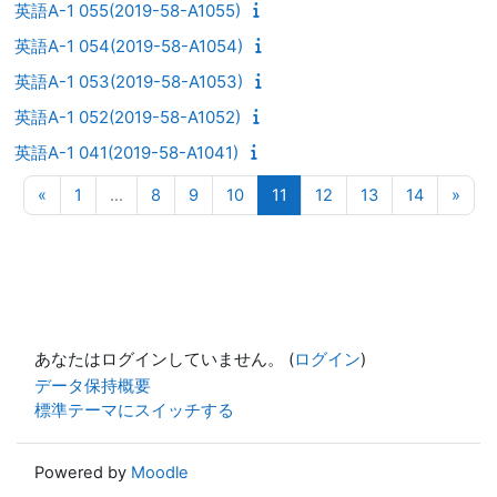
英語A-1 055(2019-58-A1055)
英語A-1 054(2019-58-A1054)
英語A-1 053(2019-58-A1053)
英語A-1 052(2019-58-A1052)
英語A-1 041(2019-58-A1041)
前のページ
ページ 1
ページ 8
ページ 9
ページ 10
ページ 11
ページ 12
ページ 13
ページ 14
次の
«
1
…
8
9
10
11
12
13
14
»
あなたはログインしていません。 (
ログイン
)
データ保持概要
標準テーマにスイッチする
Powered by
Moodle