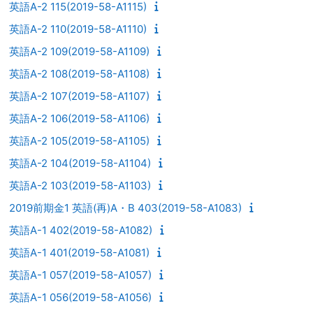
英語A-2 115(2019-58-A1115)
英語A-2 110(2019-58-A1110)
英語A-2 109(2019-58-A1109)
英語A-2 108(2019-58-A1108)
英語A-2 107(2019-58-A1107)
英語A-2 106(2019-58-A1106)
英語A-2 105(2019-58-A1105)
英語A-2 104(2019-58-A1104)
英語A-2 103(2019-58-A1103)
2019前期金1 英語(再)A・B 403(2019-58-A1083)
英語A-1 402(2019-58-A1082)
英語A-1 401(2019-58-A1081)
英語A-1 057(2019-58-A1057)
英語A-1 056(2019-58-A1056)