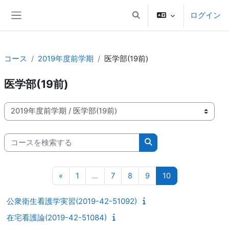
メインコンテンツへスキップする
ログイン
検索入力に切り替える
サイドパネル
コース
2019年度前学期
医学部(19前)
医学部(19前)
コースカテゴリ
コースを検索する
コースを検索する
前のページ
ページ 1
ページ 7
ページ 8
ページ 9
ページ 10
«
1
…
7
8
9
10
公衆衛生看護学実習(2019-42-51092)
在宅看護論(2019-42-51084)