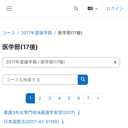
メインコンテンツへスキップする
ログイン
検索入力に切り替える
サイドパネル
コース
2017年度後学期
医学部(17後)
医学部(17後)
コースカテゴリ
コースを検索する
コースを検索する
ページ 1
ページ 2
ページ 3
ページ 4
ページ 5
ページ 6
ページ 7
次のページ
1
2
3
4
5
6
7
»
看護3年次専門領域看護学実習(2017)
日本国憲法(2017-42-51165)