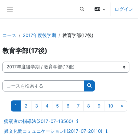
メインコンテンツへスキップする
ログイン
検索入力に切り替える
サイドパネル
コース
2017年度後学期
教育学部(17後)
教育学部(17後)
コースカテゴリ
コースを検索する
コースを検索する
ページ 1
ページ 2
ページ 3
ページ 4
ページ 5
ページ 6
ページ 7
ページ 8
ページ 9
ページ 10
次のペ
1
2
3
4
5
6
7
8
9
10
»
病弱者の指導法(2017-07-18560)
異文化間コミュニケーションII(2017-07-20110)