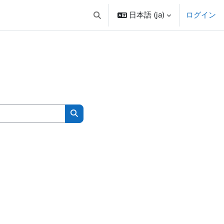
日本語 ‎(ja)‎
ログイン
検索入力に切り替える
コースを検索する