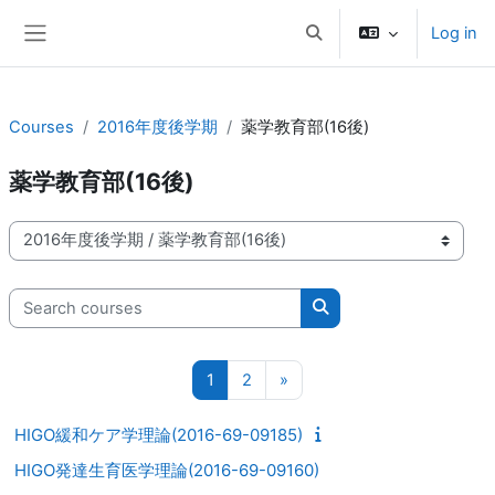
Skip to main content
Log in
Toggle search input
Side panel
Courses
2016年度後学期
薬学教育部(16後)
薬学教育部(16後)
Course categories
Search courses
Search courses
Page 1
Page 2
Next page
1
2
»
HIGO緩和ケア学理論(2016-69-09185)
HIGO発達生育医学理論(2016-69-09160)