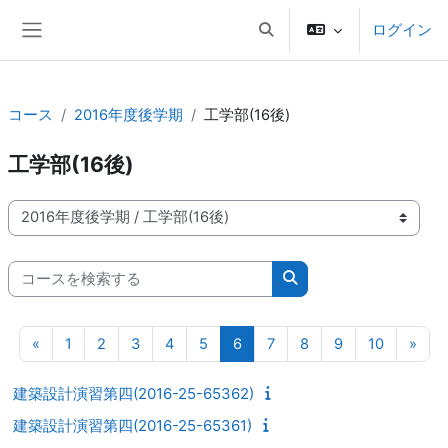
メインコンテンツへスキップする
ログイン
検索入力に切り替える
サイドパネル
コース
2016年度後学期
工学部(16後)
工学部(16後)
コースカテゴリ
コースを検索する
コースを検索する
前のページ
ページ 1
ページ 2
ページ 3
ページ 4
ページ 5
ページ 6
ページ 7
ページ 8
ページ 9
ページ 10
次の
«
1
2
3
4
5
6
7
8
9
10
»
建築設計演習第四(2016-25-65362)
建築設計演習第四(2016-25-65361)