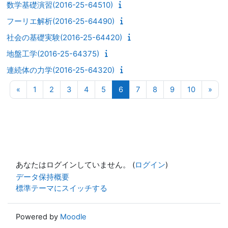
数学基礎演習(2016-25-64510)
フーリエ解析(2016-25-64490)
社会の基礎実験(2016-25-64420)
地盤工学(2016-25-64375)
連続体の力学(2016-25-64320)
前のページ
ページ 1
ページ 2
ページ 3
ページ 4
ページ 5
ページ 6
ページ 7
ページ 8
ページ 9
ページ 10
次の
«
1
2
3
4
5
6
7
8
9
10
»
あなたはログインしていません。 (
ログイン
)
データ保持概要
標準テーマにスイッチする
Powered by
Moodle