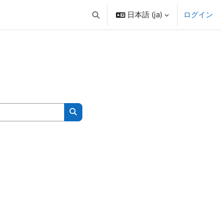
日本語 ‎(ja)‎
ログイン
検索入力に切り替える
コースを検索する