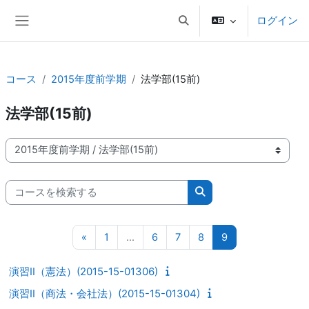
メインコンテンツへスキップする
ログイン
検索入力に切り替える
サイドパネル
コース
2015年度前学期
法学部(15前)
法学部(15前)
コースカテゴリ
コースを検索する
コースを検索する
前のページ
ページ 1
ページ 6
ページ 7
ページ 8
ページ 9
«
1
…
6
7
8
9
演習II（憲法）(2015-15-01306)
演習II（商法・会社法）(2015-15-01304)