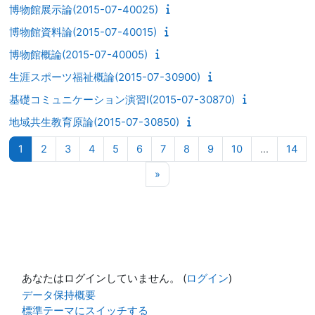
博物館展示論(2015-07-40025)
博物館資料論(2015-07-40015)
博物館概論(2015-07-40005)
生涯スポーツ福祉概論(2015-07-30900)
基礎コミュニケーション演習I(2015-07-30870)
地域共生教育原論(2015-07-30850)
ページ 1
ページ 2
ページ 3
ページ 4
ページ 5
ページ 6
ページ 7
ページ 8
ページ 9
ページ 10
ペー
1
2
3
4
5
6
7
8
9
10
…
14
次のページ
»
あなたはログインしていません。 (
ログイン
)
データ保持概要
標準テーマにスイッチする