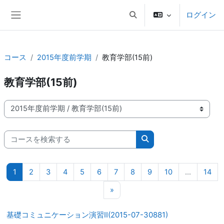
メインコンテンツへスキップする
ログイン
検索入力に切り替える
サイドパネル
コース
2015年度前学期
教育学部(15前)
教育学部(15前)
コースカテゴリ
コースを検索する
コースを検索する
ページ 1
ページ 2
ページ 3
ページ 4
ページ 5
ページ 6
ページ 7
ページ 8
ページ 9
ページ 10
ペー
1
2
3
4
5
6
7
8
9
10
…
14
次のページ
»
基礎コミュニケーション演習II(2015-07-30881)